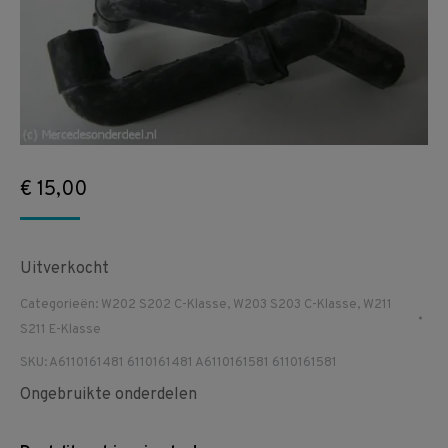
€
15,00
Uitverkocht
Categorieën:
W202 S202 C-Klasse
,
W203 S203 C-Klasse
,
W211
S211 E-Klasse
SKU:
A6110161481 6110161481 A6110161581 6110161581
Ongebruikte onderdelen