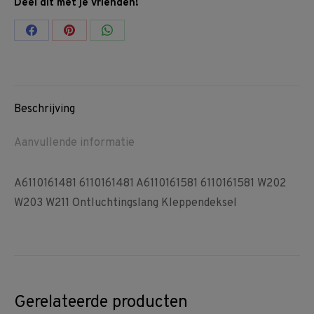
Deel dit met je vrienden!
Share
Share
Share
on
on
on
Facebook
Pinterest
WhatsApp
Beschrijving
Aanvullende informatie
A6110161481 6110161481 A6110161581 6110161581 W202
W203 W211 Ontluchtingslang Kleppendeksel
Gerelateerde producten