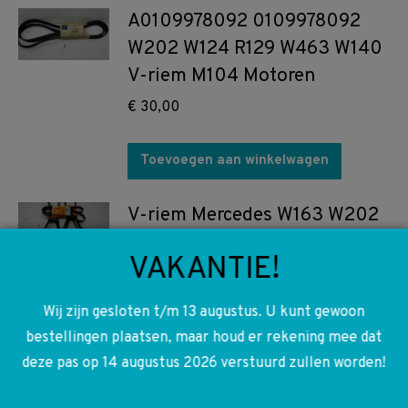
A0109978092 0109978092
W202 W124 R129 W463 W140
V-riem M104 Motoren
€
30,00
Toevoegen aan winkelwagen
V-riem Mercedes W163 W202
W210 A0149970492
VAKANTIE!
0149970492 Contitech
€
12,50
Wij zijn gesloten t/m 13 augustus. U kunt gewoon
bestellingen plaatsen, maar houd er rekening mee dat
Toevoegen aan winkelwagen
deze pas op 14 augustus 2026 verstuurd zullen worden!