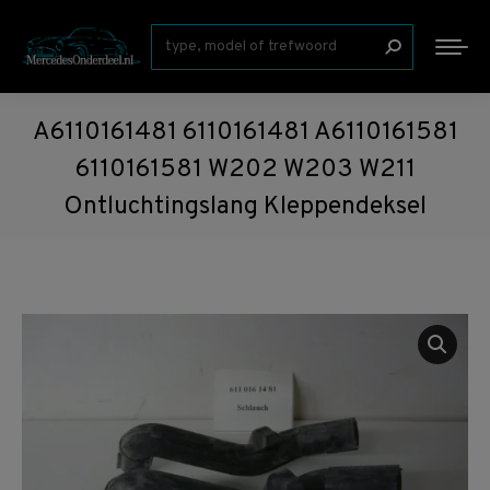
Zoeken:
A6110161481 6110161481 A6110161581
6110161581 W202 W203 W211
Ontluchtingslang Kleppendeksel