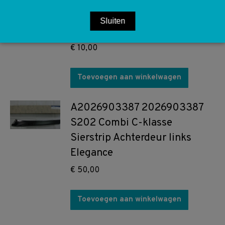
A2025011282 2025011282
W202 S202 Koelvloeistof
Sluiten
slang reservoir motor
€
10,00
Toevoegen aan winkelwagen
A2026903387 2026903387
S202 Combi C-klasse
Sierstrip Achterdeur links
Elegance
€
50,00
Toevoegen aan winkelwagen