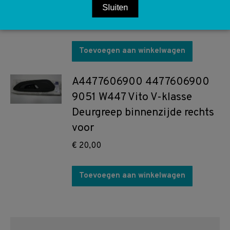
Mistlamp rechts
Sluiten
€
70,00
Toevoegen aan winkelwagen
A4477606900 4477606900
9051 W447 Vito V-klasse
Deurgreep binnenzijde rechts
voor
€
20,00
Toevoegen aan winkelwagen