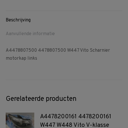
on
on
on
Facebook
Pinterest
WhatsApp
Beschrijving
Aanvullende informatie
A4478807500 4478807500 W447 Vito Scharnier
motorkap links
Gerelateerde producten
A4478200161 4478200161
W447 W448 Vito V-klasse