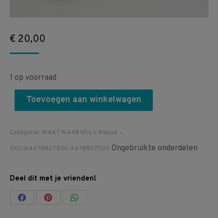
€
20,00
1 op voorraad
Toevoegen aan winkelwagen
Categorie:
W447 W448 Vito V-klasse
Ongebruikte onderdelen
SKU:
A4478807500 4478807500
Deel dit met je vrienden!
Share
Share
Share