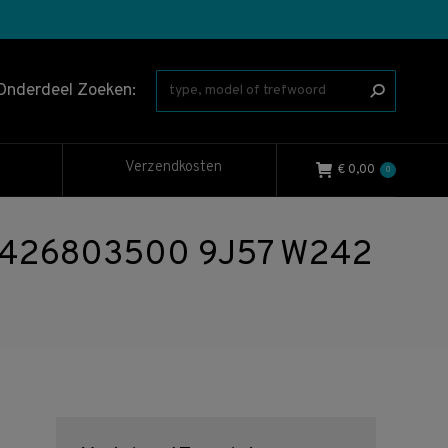
Onderdeel Zoeken:
Verzendkosten
€
0,00
0
426803500 9J57 W242