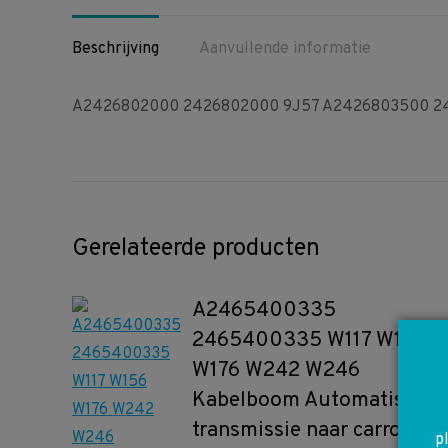
Beschrijving
Aanvullende informatie
A2426802000 2426802000 9J57 A2426803500 2426
Gerelateerde producten
A2465400335
2465400335 W117 W156
W176 W242 W246
Kabelboom Automatische
transmissie naar carrosseri
p