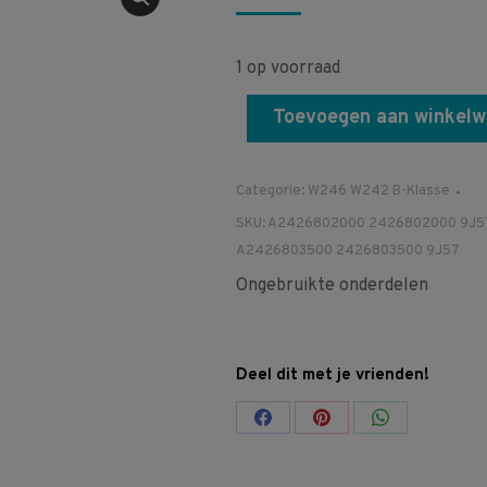
1 op voorraad
Toevoegen aan winkel
Categorie:
W246 W242 B-Klasse
SKU:
A2426802000 2426802000 9J5
A2426803500 2426803500 9J57
Ongebruikte onderdelen
Deel dit met je vrienden!
Share
Share
Share
on
on
on