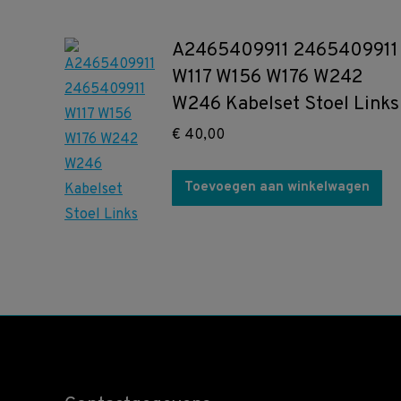
A2465409911 2465409911
W117 W156 W176 W242
W246 Kabelset Stoel Links
€
40,00
Toevoegen aan winkelwagen