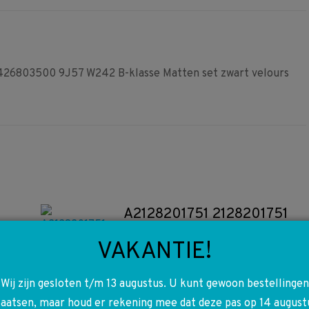
Facebook
Pinterest
WhatsApp
803500 9J57 W242 B-klasse Matten set zwart velours
A2128201751 2128201751
W117 W166 W176 W212 W218
VAKANTIE!
W246 Telefoon houder
Iphone 4/S
Wij zijn gesloten t/m 13 augustus. U kunt gewoon bestellingen
e
€
40,00
laatsen, maar houd er rekening mee dat deze pas op 14 august