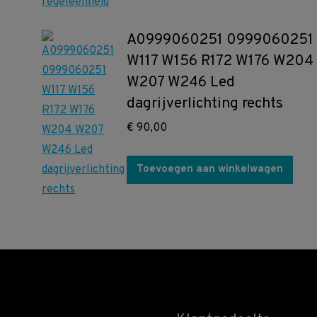
A0999060251 0999060251
W117 W156 R172 W176 W204
W207 W246 Led
dagrijverlichting rechts
€
90,00
Toevoegen aan winkelwagen