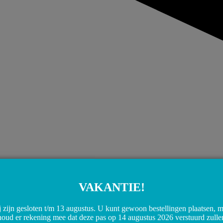
VAKANTIE!
Share on WhatsApp
Share on WhatsApp
 zijn gesloten t/m 13 augustus. U kunt gewoon bestellingen plaatsen, 
houd er rekening mee dat deze pas op 14 augustus 2026 verstuurd zulle