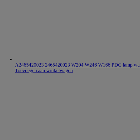
A2465420023 2465420023 W204 W246 W166 PDC lamp waa
Toevoegen aan winkelwagen