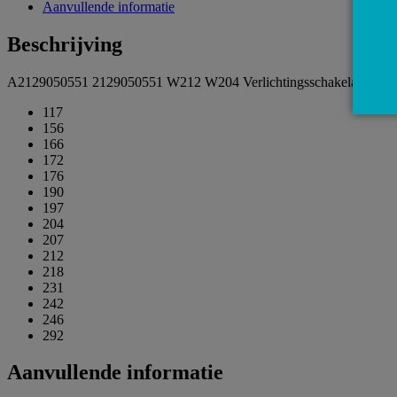
Aanvullende informatie
Beschrijving
A2129050551 2129050551 W212 W204 Verlichtingsschakelaar Lichtsc
117
156
166
172
176
190
197
204
207
212
218
231
242
246
292
Aanvullende informatie