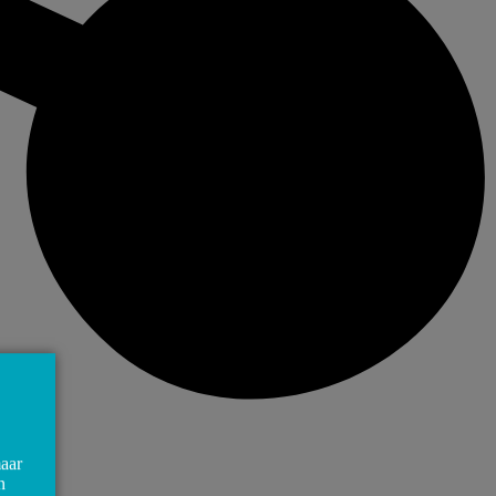
maar
n