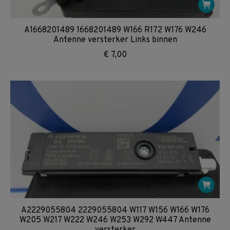
A1668201489 1668201489 W166 R172 W176 W246
Antenne versterker Links binnen
€
7,00
A2229055804 2229055804 W117 W156 W166 W176
W205 W217 W222 W246 W253 W292 W447 Antenne
versterker