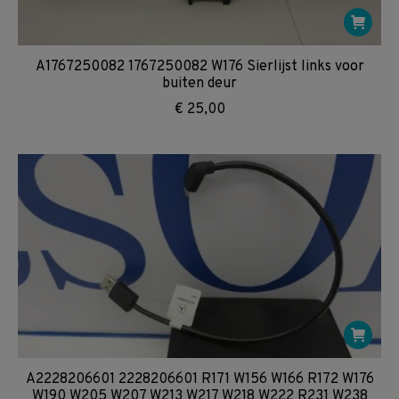
A1767250082 1767250082 W176 Sierlijst links voor
buiten deur
€
25,00
A2228206601 2228206601 R171 W156 W166 R172 W176
W190 W205 W207 W213 W217 W218 W222 R231 W238