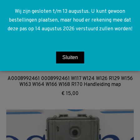
Wij zijn gesloten t/m 13 augustus. U kunt gewoon
bestellingen plaatsen, maar houd er rekening mee dat
deze pas op 14 augustus 2026 verstuurd zullen worden!
Sluiten
A0008992461 0008992461 W117 W124 W126 R129 W156
W163 W164 W166 W168 R170 Handleiding map
€
15,00