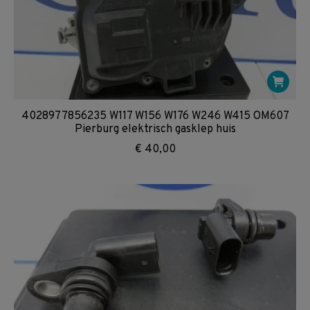
4028977856235 W117 W156 W176 W246 W415 OM607
Pierburg elektrisch gasklep huis
€
40,00