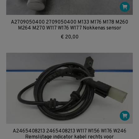
A2709050400 2709050400 M133 M176 M178 M260
M264 M270 W117 W176 W177 Nokkenas sensor
€
20,00
A2465408213 2465408213 W117 W156 W176 W246
Remslijtage indicator kabel rechts voor