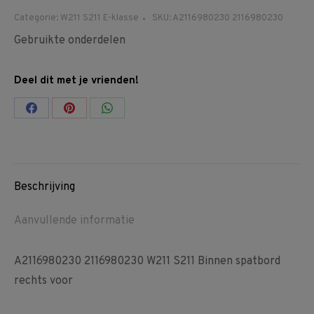
Categorie:
W211 S211 E-klasse
SKU:
A2116980230 2116980230
Gebruikte onderdelen
Deel dit met je vrienden!
Share
Share
Share
on
on
on
Facebook
Pinterest
WhatsApp
Beschrijving
Aanvullende informatie
A2116980230 2116980230 W211 S211 Binnen spatbord
rechts voor