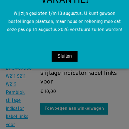
VAKANTIE!
Achterlicht S211 E-klasse
kofferdeksel links
Wij zijn gesloten t/m 13 augustus. U kunt gewoon
bestellingen plaatsen, maar houd er rekening mee dat
€
30,00
deze pas op 14 augustus 2026 verstuurd zullen worden!
Toevoegen aan winkelwagen
A2115409508 2115409508
Sluiten
W211 S211 W219 Remblok
slijtage indicator kabel links
voor
€
10,00
Toevoegen aan winkelwagen