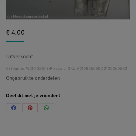
€
4,00
Uitverkocht
Categorie:
W210 S210 E-Klasse
SKU:
A2108260582 2108260582
Ongebruikte onderdelen
Deel dit met je vrienden!
Share
Share
Share
on
on
on
Facebook
Pinterest
WhatsApp