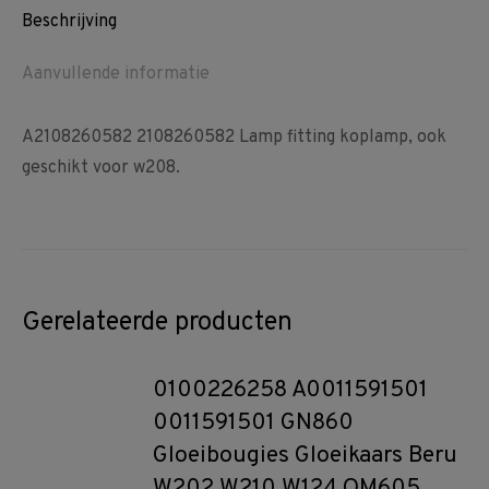
Beschrijving
Aanvullende informatie
A2108260582 2108260582 Lamp fitting koplamp, ook
geschikt voor w208.
Gerelateerde producten
0100226258 A0011591501
0011591501 GN860
Gloeibougies Gloeikaars Beru
W202 W210 W124 OM605