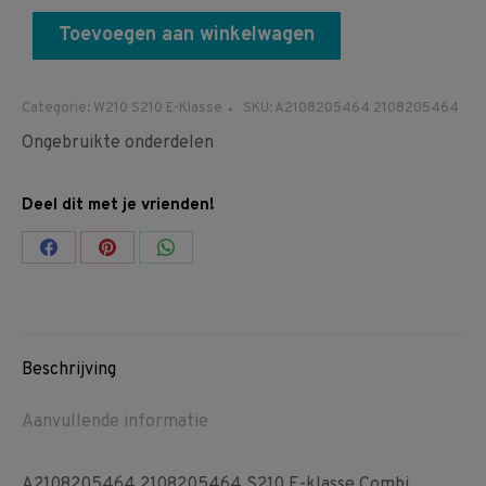
Toevoegen aan winkelwagen
Categorie:
W210 S210 E-Klasse
SKU:
A2108205464 2108205464
Ongebruikte onderdelen
Deel dit met je vrienden!
Share
Share
Share
on
on
on
Facebook
Pinterest
WhatsApp
Beschrijving
Aanvullende informatie
A2108205464 2108205464 S210 E-klasse Combi