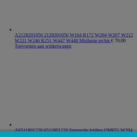
A2128201056 2128201056 W164 R172 W204 W207 W212
W221 W246 R251 W447 W448 Mistlamp rechts
€
70,00
Toevoegen aan winkelwagen
A6511801220 6511801220 Smeerolie leiding OM651 W204
W212 W639 W906 Sprinter
€
45,00