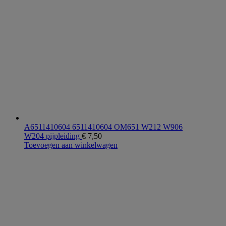
A6511410604 6511410604 OM651 W212 W906
W204 pijpleiding
€
7,50
Toevoegen aan winkelwagen