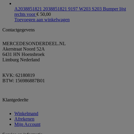
A2038851821 2038851821 9197 W203 S203 Bumper lijst
rechts voor
€
50,00
Toevoegen aan winkelwagen
Contactgegevens
MERCEDESONDERDEEL.NL
Akerstraat Noord 52A
6431 HN Hoensbroek
Limburg Nederland
KVK: 62180819
BTW: 156986887B01
Klantgedeelte
Winkelmand
Afrekenen
Mijn Account