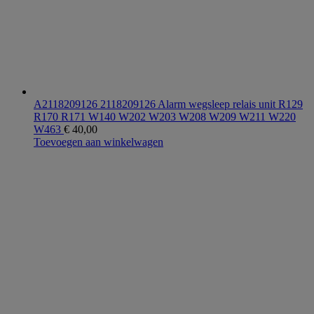
A2118209126 2118209126 Alarm wegsleep relais unit R129
R170 R171 W140 W202 W203 W208 W209 W211 W220
W463
€
40,00
Toevoegen aan winkelwagen