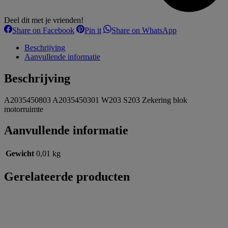
Deel dit met je vrienden!
Share
Share
Share
Share on Facebook
Pin it
Share on WhatsApp
on
on
on
Facebook
Pinterest
WhatsApp
Beschrijving
Aanvullende informatie
Beschrijving
A2035450803 A2035450301 W203 S203 Zekering blok
motorruimte
Aanvullende informatie
Gewicht
0,01 kg
Gerelateerde producten