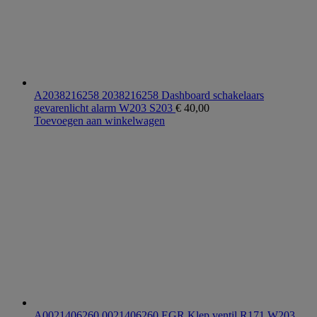
A2038216258 2038216258 Dashboard schakelaars
gevarenlicht alarm W203 S203
€
40,00
Toevoegen aan winkelwagen
A0021406260 0021406260 EGR Klep ventil R171 W203