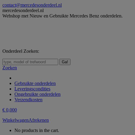
Skip
contact@mercedesonderdeel.nl
to
mercedesonderdeel.nl
content
Webshop met Nieuw en Gebruikte Mercedes Benz onderdelen.
Onderdeel Zoeken:
Zoeken:
Zoeken
Gebruikte onderdelen
Leveringscondities
Ongebruikte onderdelen
Verzendkosten
€
0,00
0
Winkelwagen
Afrekenen
No products in the cart.