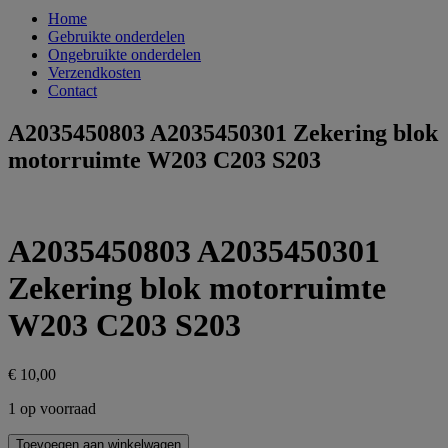
Home
Gebruikte onderdelen
Ongebruikte onderdelen
Verzendkosten
Contact
A2035450803 A2035450301 Zekering blok
motorruimte W203 C203 S203
A2035450803 A2035450301
Zekering blok motorruimte
W203 C203 S203
€
10,00
1 op voorraad
A2035450803
Toevoegen aan winkelwagen