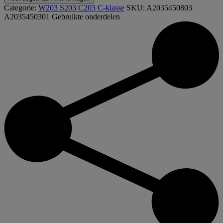
A2035450301
Categorie:
W203 S203 C203 C-klasse
SKU:
A2035450803
Zekering
A2035450301
Gebruikte onderdelen
blok
motorruimte
W203
C203
S203
aantal