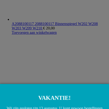
A2088100117 2088100117 Binnenspiegel W202 W208
W203 W209 W210
€
20,00
Toevoegen aan winkelwagen
VAKANTIE!
A2036980754 2036980754 Side skirt afdekplaat links W203
€
5,00
Wij zijn gesloten t/m 13 augustus. U kunt gewoon bestellingen
Toevoegen aan winkelwagen