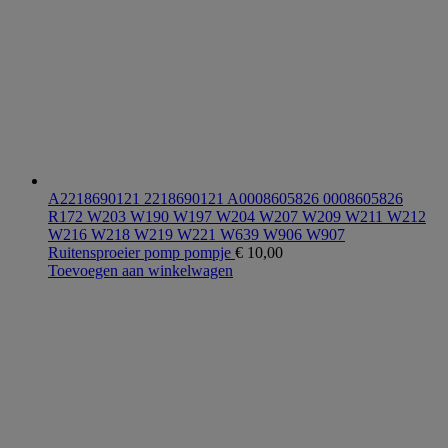
A2218690121 2218690121 A0008605826 0008605826
R172 W203 W190 W197 W204 W207 W209 W211 W212
W216 W218 W219 W221 W639 W906 W907
Ruitensproeier pomp pompje
€
10,00
Toevoegen aan winkelwagen