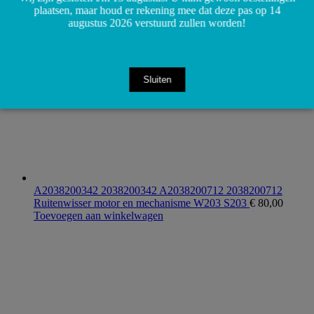
plaatsen, maar houd er rekening mee dat deze pas op 14
augustus 2026 verstuurd zullen worden!
Sluiten
A2038200342 2038200342 A2038200712 2038200712
Ruitenwisser motor en mechanisme W203 S203
€
80,00
Toevoegen aan winkelwagen