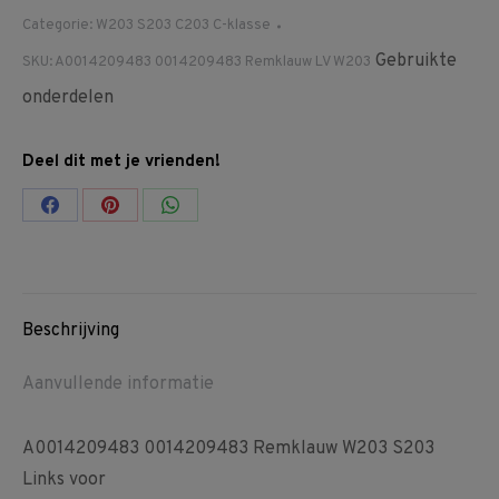
Categorie:
W203 S203 C203 C-klasse
Gebruikte
SKU:
A0014209483 0014209483 Remklauw LV W203
onderdelen
Deel dit met je vrienden!
Share
Share
Share
on
on
on
Facebook
Pinterest
WhatsApp
Beschrijving
Aanvullende informatie
A0014209483 0014209483 Remklauw W203 S203
Links voor