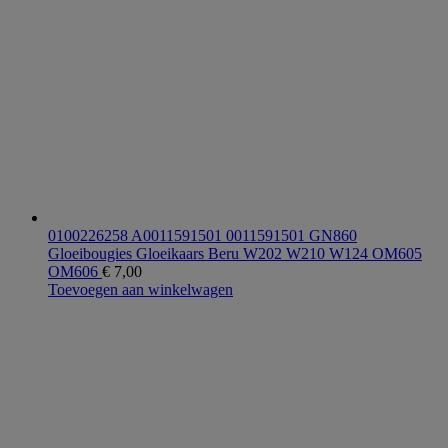
0100226258 A0011591501 0011591501 GN860
Gloeibougies Gloeikaars Beru W202 W210 W124 OM605
OM606
€
7,00
Toevoegen aan winkelwagen