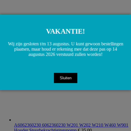
VAKANTIE!
A6110900051 6110900051 OM611 Brandstoffilter W202
W203 W210 W901 W902 W904 W905 Sprinter
€
10,00
Wij zijn gesloten t/m 13 augustus. U kunt gewoon bestellingen
Toevoegen aan winkelwagen
plaatsen, maar houd er rekening mee dat deze pas op 14
augustus 2026 verstuurd zullen worden!
Sluiten
A6062360230 6062360230 W201 W202 W210 W460 W901
Houder Stuurbekrachtigingspomp
€
35,00