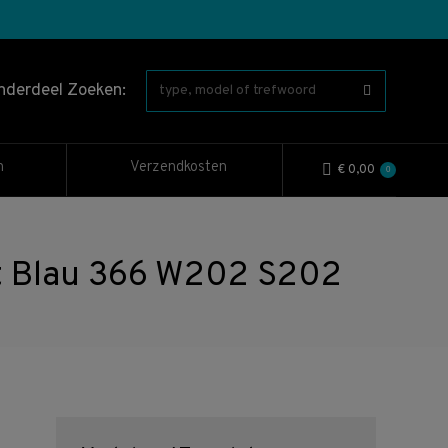
nderdeel Zoeken:
n
Verzendkosten
€
0,00
0
it Blau 366 W202 S202