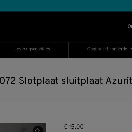
O
Leveringscondities
Ongebruikte onderdele
 Slotplaat sluitplaat Azur
€
15,00