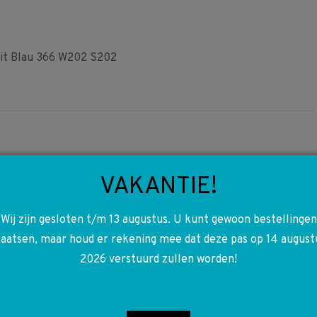
rit Blau 366 W202 S202
VAKANTIE!
6
A2027400293
Wij zijn gesloten t/m 13 augustus. U kunt gewoon bestellingen
2027400293 Kofferdeksel
laatsen, maar houd er rekening mee dat deze pas op 14 august
greep lijst met verlichting
2026 verstuurd zullen worden!
S202
€
15,00