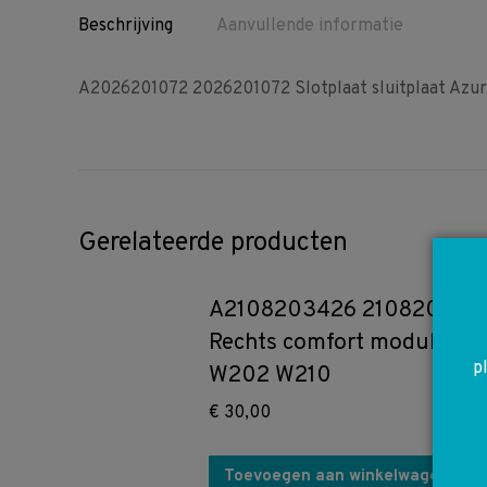
Beschrijving
Aanvullende informatie
A2026201072 2026201072 Slotplaat sluitplaat Azu
Gerelateerde producten
A2108203426 210820342
Rechts comfort module
p
W202 W210
€
30,00
Toevoegen aan winkelwagen