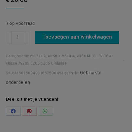
€
20,00
7 op voorraad
A1667500493
Toevoegen aan winkelwagen
1667500493
W117
Categorieën:
W117 CLA
,
W156 X156 GLA
,
W166 ML GL
,
W176 A-
W156
klasse
,
W205 C205 S205 C-Klasse
W166
Gebruikte
SKU:
A1667500493 1667500493 gebruikt
W176
onderdelen
W177
W205
Deel dit met je vrienden!
W253
Ontgrendelingsgreep
Share
Share
Share
kofferdeksel
on
on
on
greep