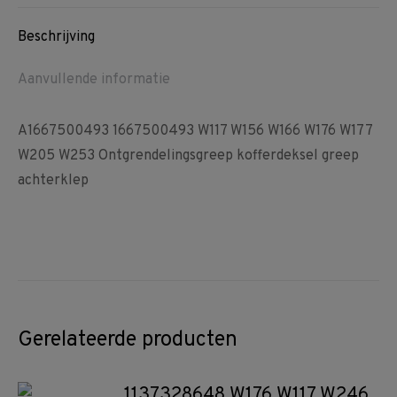
Facebook
Pinterest
WhatsApp
achterklep
aantal
Beschrijving
Aanvullende informatie
A1667500493 1667500493 W117 W156 W166 W176 W177
W205 W253 Ontgrendelingsgreep kofferdeksel greep
achterklep
Gerelateerde producten
1137328648 W176 W117 W246