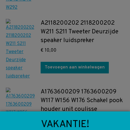
A2118200202 2118200202
W211 S211 Tweeter Deurzijde
speaker luidspreker
€
10,00
Toevoegen aan winkelwagen
A1763600209 1763600209
W117 W156 W176 Schakel pook
houder unit coulisse
€
20,00
VAKANTIE!