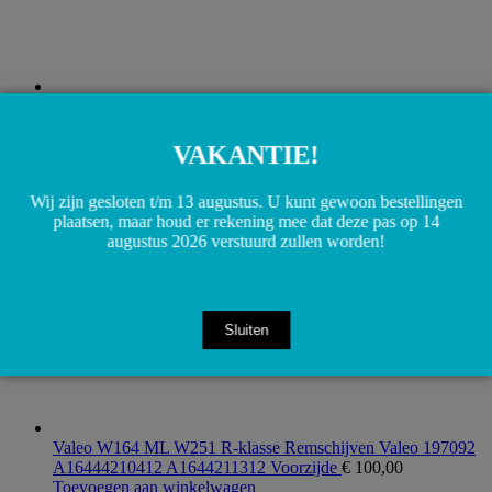
B66290103 RHD W164 ML Velours matten set Rechts
gestuurd
€
60,00
Toevoegen aan winkelwagen
VAKANTIE!
Wij zijn gesloten t/m 13 augustus. U kunt gewoon bestellingen
plaatsen, maar houd er rekening mee dat deze pas op 14
augustus 2026 verstuurd zullen worden!
Sluiten
Valeo W164 ML W251 R-klasse Remschijven Valeo 197092
A16444210412 A1644211312 Voorzijde
€
100,00
Toevoegen aan winkelwagen