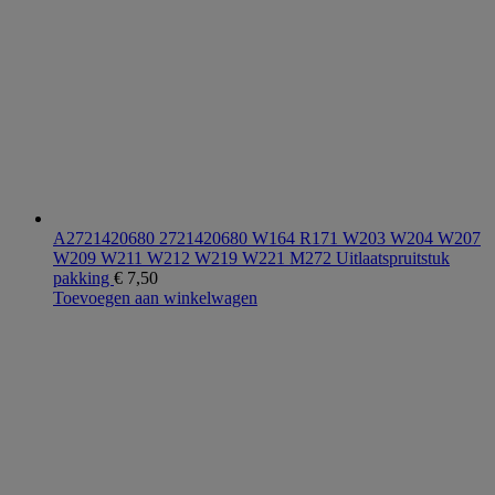
A2721420680 2721420680 W164 R171 W203 W204 W207
W209 W211 W212 W219 W221 M272 Uitlaatspruitstuk
pakking
€
7,50
Toevoegen aan winkelwagen