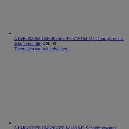
A1646902662 1646902662 9723 W164 ML Deurlijst rechts
achter cubanite
€
60,00
Toevoegen aan winkelwagen
A1646202078 1646202078 W164 ML Scheidingswand