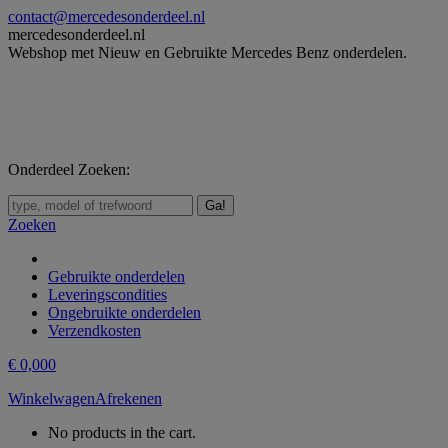
Skip
contact@mercedesonderdeel.nl
to
mercedesonderdeel.nl
content
Webshop met Nieuw en Gebruikte Mercedes Benz onderdelen.
Onderdeel Zoeken:
Zoeken:
Zoeken
Gebruikte onderdelen
Leveringscondities
Ongebruikte onderdelen
Verzendkosten
€
0,00
0
Winkelwagen
Afrekenen
No products in the cart.