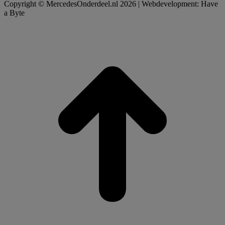
Copyright © MercedesOnderdeel.nl 2026 | Webdevelopment: Have
a Byte
t
T