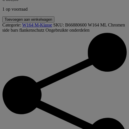
1 op voorraad
B66880600
Toevoegen aan winkelwagen
W164
Categorie:
W164 M-Klasse
SKU:
B66880600 W164 ML Chromen
ML
side bars flankenschutz
Ongebruikte onderdelen
Chromen
side
bars
bar
flankenschutz
aantal