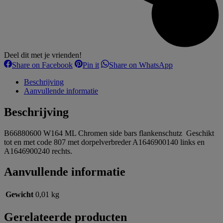
Deel dit met je vrienden!
Share
Share
Share
Share on Facebook
Pin it
Share on WhatsApp
on
on
on
Facebook
Pinterest
WhatsApp
Beschrijving
Aanvullende informatie
Beschrijving
B66880600 W164 ML Chromen side bars flankenschutz Geschikt
tot en met code 807 met dorpelverbreder A1646900140 links en
A1646900240 rechts.
Aanvullende informatie
Gewicht
0,01 kg
Gerelateerde producten