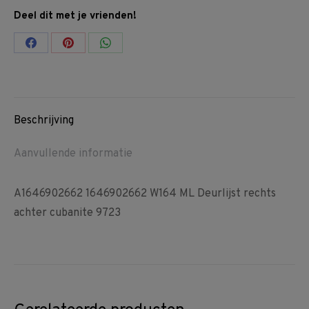
Deel dit met je vrienden!
Share
Share
Share
on
on
on
Facebook
Pinterest
WhatsApp
Beschrijving
Aanvullende informatie
A1646902662 1646902662 W164 ML Deurlijst rechts
achter cubanite 9723