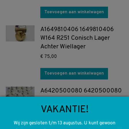
Toevoegen aan winkelwagen
A1649810406 1649810406
W164 R251 Conisch Lager
Achter Wiellager
€
75,00
Toevoegen aan winkelwagen
A6420500080 6420500080
W176 W117 W156 W204 W212
VAKANTIE!
W221 W639 W906 Diversen
Klepstoter
Wij zijn gesloten t/m 13 augustus. U kunt gewoon
€
8,00