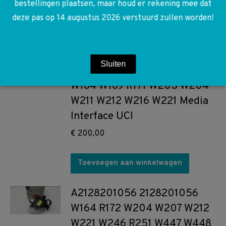
bestellingen plaatsen, maar houd er rekening mee dat
deze pas op 14 augustus 2026 verstuurd zullen worden!
Toevoegen aan winkelwagen
A2048708626 2048708626
Sluiten
A2049005704 2049005704
W164 W169 R171 W203 W204
W211 W212 W216 W221 Media
Interface UCI
€
200,00
Toevoegen aan winkelwagen
A2128201056 2128201056
W164 R172 W204 W207 W212
W221 W246 R251 W447 W448