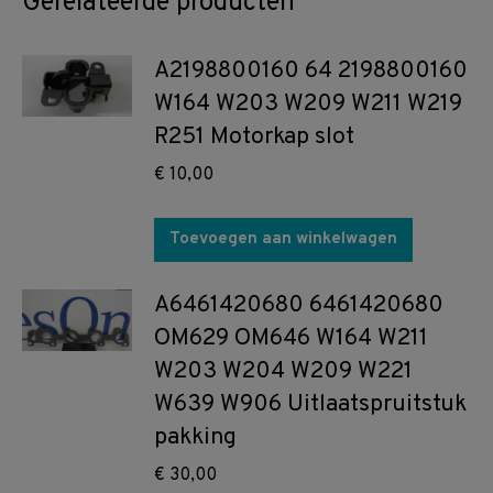
Gerelateerde producten
A2198800160 64 2198800160
W164 W203 W209 W211 W219
R251 Motorkap slot
€
10,00
Toevoegen aan winkelwagen
A6461420680 6461420680
OM629 OM646 W164 W211
W203 W204 W209 W221
W639 W906 Uitlaatspruitstuk
pakking
€
30,00