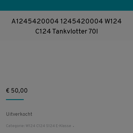
A1245420004 1245420004 W124
C124 Tankvlotter 70l
€
50,00
Uitverkocht
Categorie:
W124 C124 S124 E-Klasse