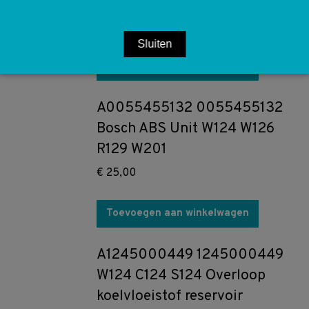
vergrendeling W124 C124 S124
€
7,50
Sluiten
Toevoegen aan winkelwagen
A0055455132 0055455132
Bosch ABS Unit W124 W126
R129 W201
€
25,00
Toevoegen aan winkelwagen
A1245000449 1245000449
W124 C124 S124 Overloop
koelvloeistof reservoir