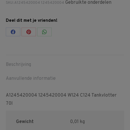
Gebruikte onderdelen
SKU:
A1245420004 1245420004
Deel dit met je vrienden!
Share
Share
Share
on
on
on
Facebook
Pinterest
WhatsApp
Beschrijving
Aanvullende informatie
A1245420004 1245420004 W124 C124 Tankvlotter
70l
Gewicht
0,01 kg