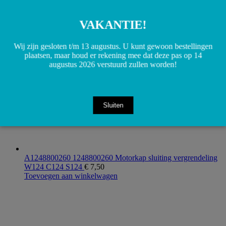
A1246901062 1246901062 Beschermingslijst Spatbord
Rechts voor W124 S124
€
10,00
Toevoegen aan winkelwagen
VAKANTIE!
Wij zijn gesloten t/m 13 augustus. U kunt gewoon bestellingen
plaatsen, maar houd er rekening mee dat deze pas op 14
augustus 2026 verstuurd zullen worden!
Sluiten
A1248800260 1248800260 Motorkap sluiting vergrendeling
W124 C124 S124
€
7,50
Toevoegen aan winkelwagen