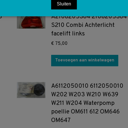
Sluiten
3
A2108205364 2108205364
S210 Combi Achterlicht
facelift links
€
75,00
Toevoegen aan winkelwagen
A6112050010 6112050010
W202 W203 W210 W639
W211 W204 Waterpomp
poellie OM611 612 OM646
OM647