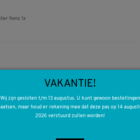
er flens 1x
VAKANTIE!
A2108200589 2108200589
W210 Sedan Antenne C-stijl
Wij zijn gesloten t/m 13 augustus. U kunt gewoon bestellingen
€
75,00
laatsen, maar houd er rekening mee dat deze pas op 14 august
2026 verstuurd zullen worden!
Toevoegen aan winkelwagen