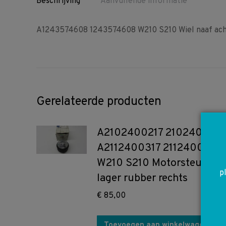
Beschrijving
Aanvullende informatie
A1243574608 1243574608 W210 S210 Wiel naaf acht
Gerelateerde producten
A2102400217 2102400217
A2112400317 2112400317
W210 S210 Motorsteun
p
lager rubber rechts
€
85,00
Toevoegen aan winkelwagen