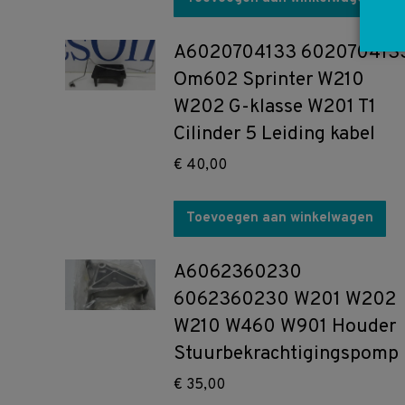
A6020704133 602070413
Om602 Sprinter W210
W202 G-klasse W201 T1
Cilinder 5 Leiding kabel
€
40,00
Toevoegen aan winkelwagen
A6062360230
6062360230 W201 W202
W210 W460 W901 Houder
Stuurbekrachtigingspomp
€
35,00