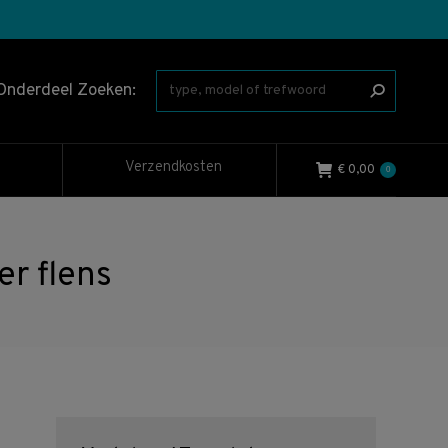
Onderdeel Zoeken:
Verzendkosten
€
0,00
0
r flens