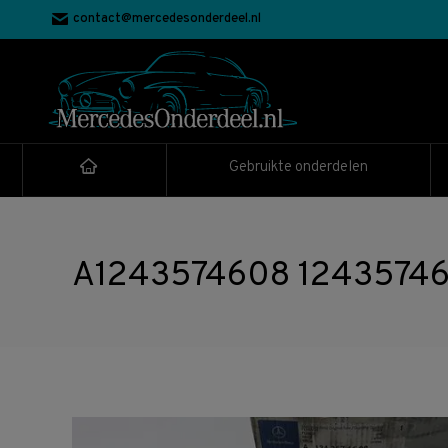
contact@mercedesonderdeel.nl
Gebruikte onderdelen
A1243574608 1243574608