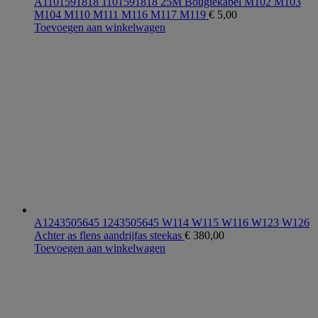
A1101591818 1101591818 25M Bougiekabel M102 M103
M104 M110 M111 M116 M117 M119
€
5,00
Toevoegen aan winkelwagen
A1243505645 1243505645 W114 W115 W116 W123 W126
Achter as flens aandrijfas steekas
€
380,00
Toevoegen aan winkelwagen