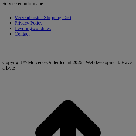
Service en informatie
Verzendkosten Shipping Cost
Privacy Policy
Leveringscondities
Contact
Copyright © MercedesOnderdeel.nl 2026 | Webdevelopment: Have
a Byte
t
T