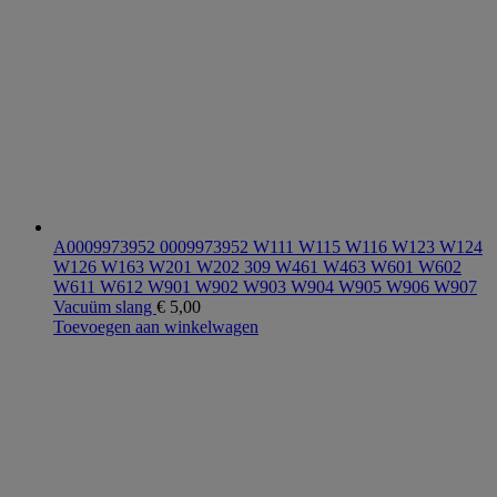
A0009973952 0009973952 W111 W115 W116 W123 W124
W126 W163 W201 W202 309 W461 W463 W601 W602
W611 W612 W901 W902 W903 W904 W905 W906 W907
Vacuüm slang
€
5,00
Toevoegen aan winkelwagen