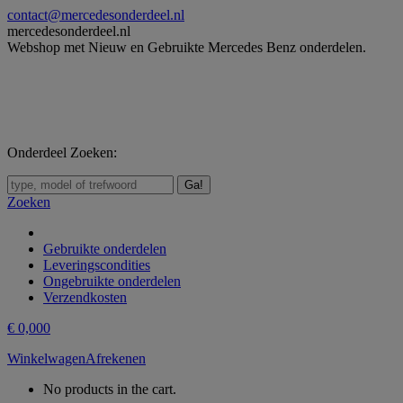
Skip
contact@mercedesonderdeel.nl
to
mercedesonderdeel.nl
content
Webshop met Nieuw en Gebruikte Mercedes Benz onderdelen.
Onderdeel Zoeken:
Zoeken:
Zoeken
Gebruikte onderdelen
Leveringscondities
Ongebruikte onderdelen
Verzendkosten
€
0,00
0
Winkelwagen
Afrekenen
No products in the cart.