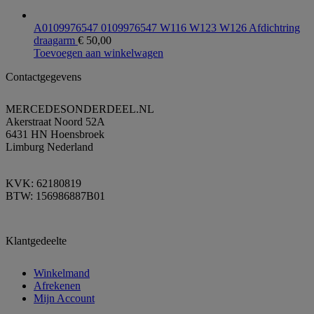
A0109976547 0109976547 W116 W123 W126 Afdichtring
draagarm
€
50,00
Toevoegen aan winkelwagen
Contactgegevens
MERCEDESONDERDEEL.NL
Akerstraat Noord 52A
6431 HN Hoensbroek
Limburg Nederland
KVK: 62180819
BTW: 156986887B01
Klantgedeelte
Winkelmand
Afrekenen
Mijn Account