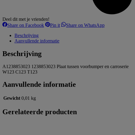
Deel dit met je vrienden!
Share
Share
Share
Share on Facebook
Pin it
Share on WhatsApp
on
on
on
Facebook
Pinterest
WhatsApp
Beschrijving
Aanvullende informatie
Beschrijving
A1238853023 1238853023 Plaat tussen voorbumper en carroserie
W123 C123 T123
Aanvullende informatie
Gewicht
0,01 kg
Gerelateerde producten