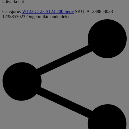
Uitverkocht
Categorie:
W123 C123 S123 200 Serie
SKU:
A1238853023
1238853023
Ongebruikte onderdelen