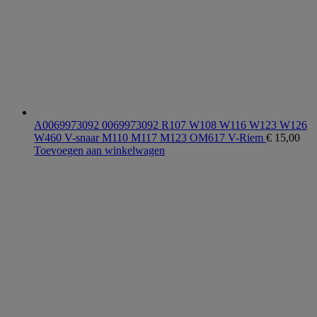
A0069973092 0069973092 R107 W108 W116 W123 W126
W460 V-snaar M110 M117 M123 OM617 V-Riem
€
15,00
Toevoegen aan winkelwagen