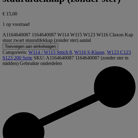
€
15,00
1 op voorraad
A1164640087 1164640087 W114 W115 W123 W116 Claxon Kap
stuur zwart stuurafdekkap (zonder ster) aantal
Toevoegen aan winkelwagen
Categorieën:
W114 / W115 Strich 8
,
W116 S-Klasse
,
W123 C123
S123 200 Serie
SKU:
A1164640087 1164640087 (zonder ster in
midden)
Gebruikte onderdelen