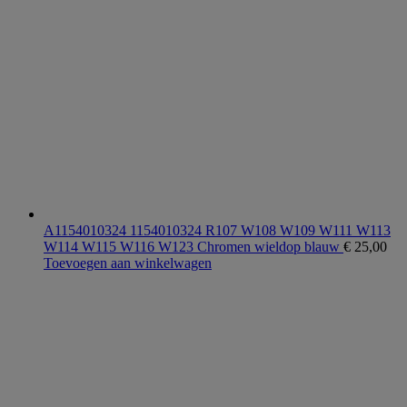
A1154010324 1154010324 R107 W108 W109 W111 W113
W114 W115 W116 W123 Chromen wieldop blauw
€
25,00
Toevoegen aan winkelwagen