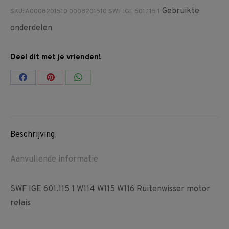
Gebruikte
SKU:
A0008201510 0008201510 SWF IGE 601.115 1
601.115
1
onderdelen
W114
W115
Deel dit met je vrienden!
W116
Share
Share
Share
Ruitenwisser
motor
on
on
on
relais
Facebook
Pinterest
WhatsApp
aantal
Beschrijving
Aanvullende informatie
SWF IGE 601.115 1 W114 W115 W116 Ruitenwisser motor
relais