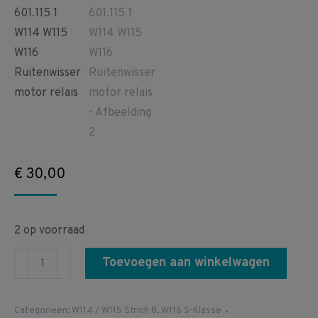
€
30,00
2 op voorraad
A0008201510
Toevoegen aan winkelwagen
0008201510
SWF
Categorieën:
W114 / W115 Strich 8
,
W116 S-Klasse
IGE