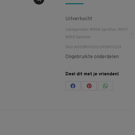
Uitverkocht
Categorieën:
W906 Sprinter
,
W907
W910 Sprinter
SKU:
A0028115233 0028115233
Ongebruikte onderdelen
Deel dit met je vrienden!
Share
Share
Share
on
on
on
Facebook
Pinterest
WhatsApp