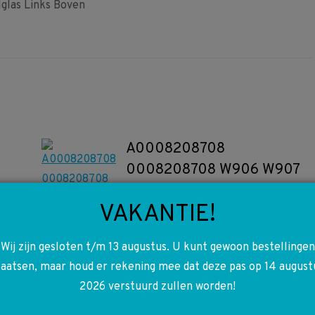
las Links Boven
A0008208708
0008208708 W906 W907
Sprinter Verstel motor
VAKANTIE!
spiegelglas rechts
€
35,00
Wij zijn gesloten t/m 13 augustus. U kunt gewoon bestellingen
laatsen, maar houd er rekening mee dat deze pas op 14 august
Toevoegen aan winkelwagen
2026 verstuurd zullen worden!