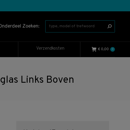
Onderdeel Zoeken:
Verzendkosten
€
0,00
0
las Links Boven