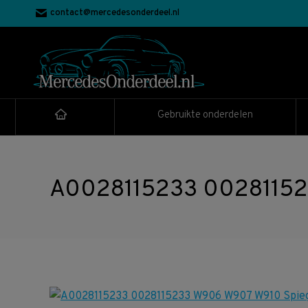
contact@mercedesonderdeel.nl
Gebruikte onderdelen
A0028115233 002811523