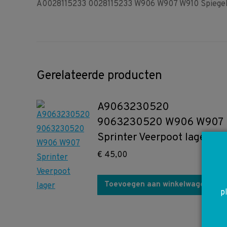
A0028115233 0028115233 W906 W907 W910 Spiegelg
Gerelateerde producten
A9063230520
9063230520 W906 W907
Sprinter Veerpoot lager
€
45,00
Toevoegen aan winkelwagen
p