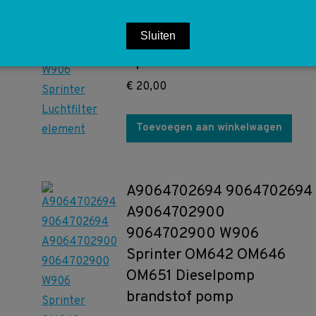
A0000903751
Sluiten
0000903751 W906
Sprinter Luchtfilter element
€
20,00
Toevoegen aan winkelwagen
A9064702694 9064702694
A9064702900
9064702900 W906
Sprinter OM642 OM646
OM651 Dieselpomp
brandstof pomp