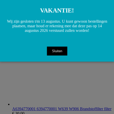
VAKANTIE!
Wij zijn gesloten t/m 13 augustus. U kunt gewoon bestellingen
plaatsen, maar houd er rekening mee dat deze pas op 14
A0008100919 0008100919 W639 Vito Spiegelglas Links
augustus 2026 verstuurd zullen worden!
€
35,00
Toevoegen aan winkelwagen
Sluiten
A6394770001 6394770001 W639 W906 Brandstoffilter filter
€
30,00