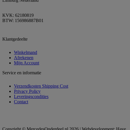
Limburg Nederland
KVK: 62180819
BTW: 156986887B01
Klantgedeelte
Winkelmand
Afrekenen
Mijn Account
Service en informatie
Verzendkosten Shipping Cost
Privacy Policy
Leveringscondities
Contact
Copyright © MercedesOnderdeel.nl 2026 | Webdevelopment: Have