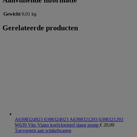
Aanvullende informatie
Gewicht
0,01 kg
Gerelateerde producten
A6398324923 6398324923 A6398321293 6398321293
W639 Vito Viano koelvloeistof slang pomp
€
20,00
Toevoegen aan winkelwagen