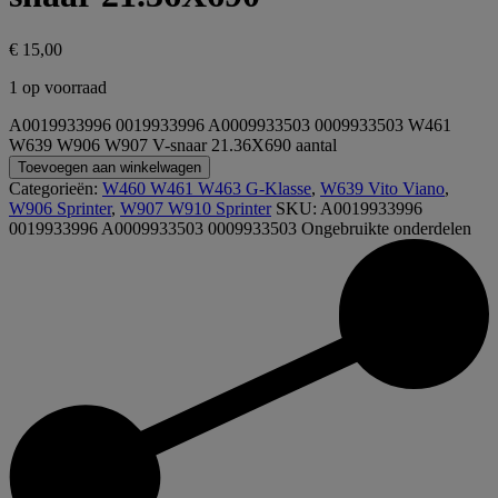
€
15,00
1 op voorraad
A0019933996 0019933996 A0009933503 0009933503 W461
W639 W906 W907 V-snaar 21.36X690 aantal
Toevoegen aan winkelwagen
Categorieën:
W460 W461 W463 G-Klasse
,
W639 Vito Viano
,
W906 Sprinter
,
W907 W910 Sprinter
SKU:
A0019933996
0019933996 A0009933503 0009933503
Ongebruikte onderdelen