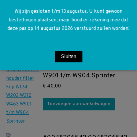
€
150,00
Wij zijn gesloten t/m 13 augustus. U kunt gewoon
bestellingen plaatsen, maar houd er rekening mee dat
Toevoegen aan winkelwagen
deze pas op 14 augustus 2026 verstuurd zullen worden!
A6040920108 6040920108
Brandstoffilter houder filter
Sluiten
kop W124 W202 W210 W463
W901 t/m W904 Sprinter
€
40,00
Toevoegen aan winkelwagen