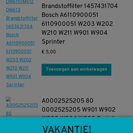
Brandstoffilter 1457431704
Bosch A6110900051
6110900051 W203 W202
W210 W211 W901 W904
Sprinter
€
5,00
Toevoegen aan winkelwagen
A0002525205 80
0002525205 W901 W902
W903 W904 W905 Sprinter
Koppelingsplaat
VAKANTIE!