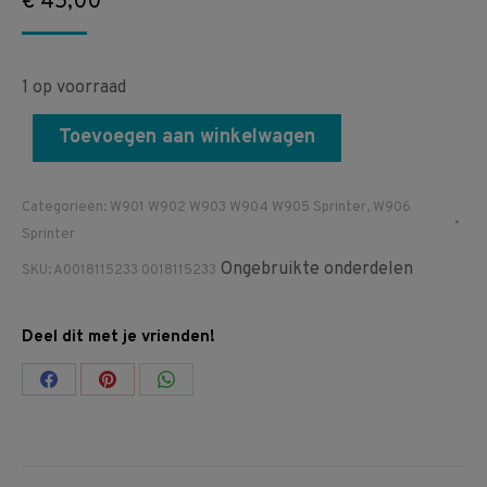
€
45,00
1 op voorraad
Toevoegen aan winkelwagen
Categorieën:
W901 W902 W903 W904 W905 Sprinter
,
W906
Sprinter
Ongebruikte onderdelen
SKU:
A0018115233 0018115233
Deel dit met je vrienden!
Share
Share
Share
on
on
on
Facebook
Pinterest
WhatsApp