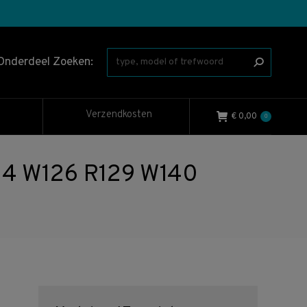
Onderdeel Zoeken:
Verzendkosten
€
0,00
0
24 W126 R129 W140