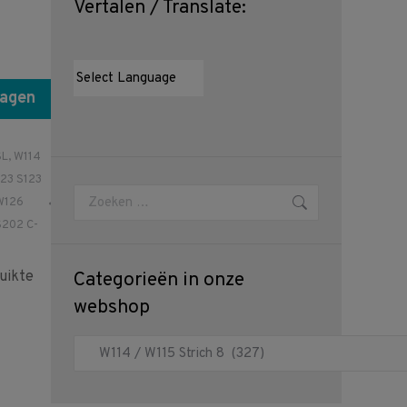
Vertalen / Translate:
wagen
SL
,
W114
23 S123
Zoeken:
W126
202 C-
uikte
Categorieën in onze
webshop