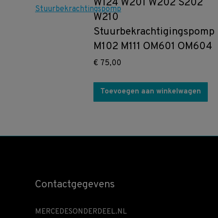
W124 W201 W202 S202
W210
Stuurbekrachtigingspomp
M102 M111 OM601 OM604
€
75,00
Toevoegen aan winkelwagen
Contactgegevens
MERCEDESONDERDEEL.NL