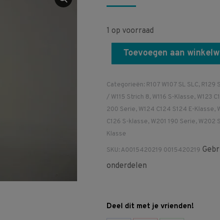
1 op voorraad
Toevoegen aan winkel
Categorieën:
R107 W107 SL SLC
,
R129 
/ W115 Strich 8
,
W116 S-Klasse
,
W123 C1
200 Serie
,
W124 C124 S124 E-Klasse
,
C126 S-klasse
,
W201 190 Serie
,
W202 S
Klasse
Gebr
SKU:
A0015420219 0015420219
onderdelen
Deel dit met je vrienden!