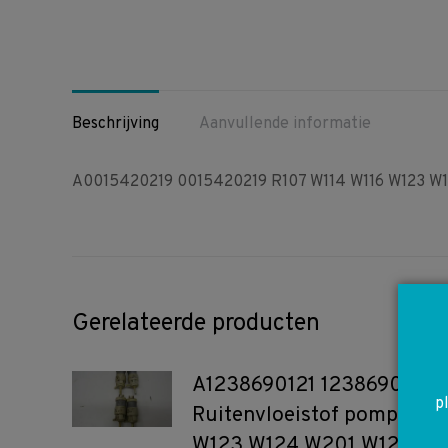
Beschrijving
Aanvullende informatie
A0015420219 0015420219 R107 W114 W116 W123 W12
Gerelateerde producten
A1238690121 1238690121
p
Ruitenvloeistof pomp R107
W123 W124 W201 W126