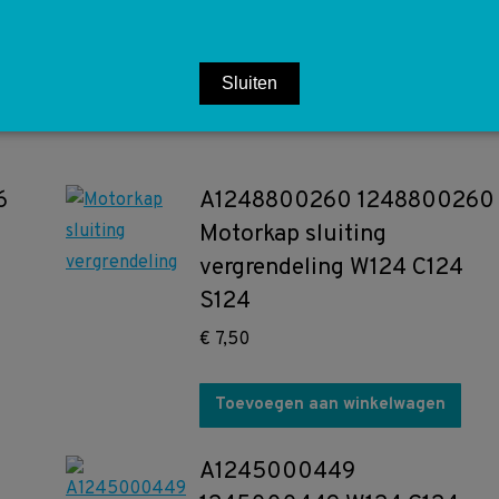
€
10,00
Sluiten
Toevoegen aan winkelwagen
6
A1248800260 1248800260
Motorkap sluiting
vergrendeling W124 C124
S124
€
7,50
Toevoegen aan winkelwagen
A1245000449