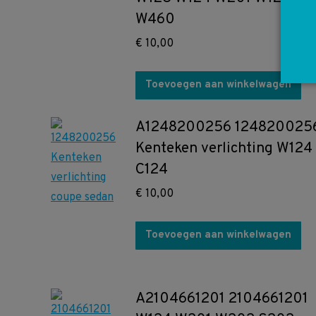
W460
€
10,00
Toevoegen aan winkelwagen
A1248200256 124820025
Kenteken verlichting W124
C124
€
10,00
Toevoegen aan winkelwagen
A2104661201 2104661201