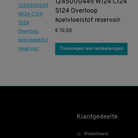
1245000449 W124 C124
S124 Overloop
koelvloeistof reservoir
€
10,00
Toevoegen aan winkelwagen
Klantgedeelte
Winkelmand