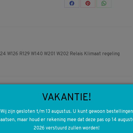
Share
Share
Share
on
on
on
Facebook
Pinterest
WhatsApp
4 W126 R129 W140 W201 W202 Relais Klimaat regeling
VAKANTIE!
Wij zijn gesloten t/m 13 augustus. U kunt gewoon bestellingen
A1248204810 1248204810
laatsen, maar houd er rekening mee dat deze pas op 14 august
KZ Raamschakelaar links
2026 verstuurd zullen worden!
achter W124 S124