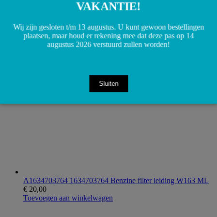
VAKANTIE!
Wij zijn gesloten t/m 13 augustus. U kunt gewoon bestellingen
A1638600605 1638600605 W163 ML Airbag Sidebag
plaatsen, maar houd er rekening mee dat deze pas op 14
Achterdeur
€
150,00
augustus 2026 verstuurd zullen worden!
Toevoegen aan winkelwagen
Sluiten
A1634703764 1634703764 Benzine filter leiding W163 ML
€
20,00
Toevoegen aan winkelwagen