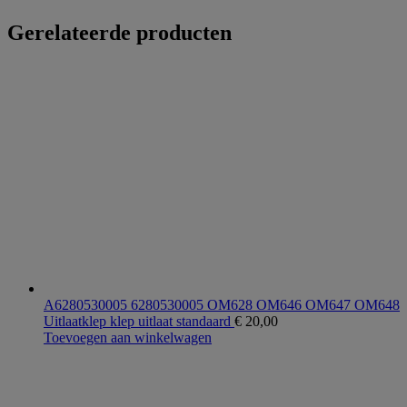
Gerelateerde producten
A6280530005 6280530005 OM628 OM646 OM647 OM648
Uitlaatklep klep uitlaat standaard
€
20,00
Toevoegen aan winkelwagen