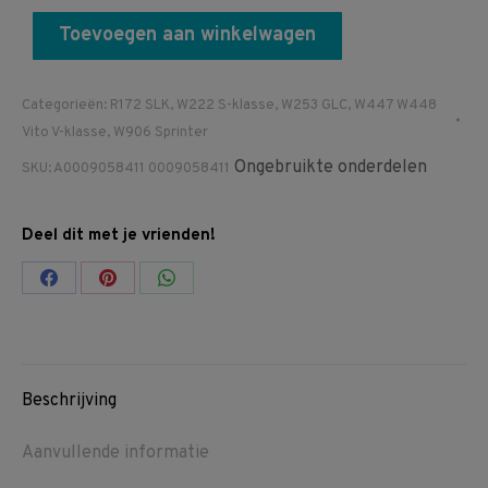
Toevoegen aan winkelwagen
Categorieën:
R172 SLK
,
W222 S-klasse
,
W253 GLC
,
W447 W448
Vito V-klasse
,
W906 Sprinter
Ongebruikte onderdelen
SKU:
A0009058411 0009058411
Deel dit met je vrienden!
Share
Share
Share
on
on
on
Facebook
Pinterest
WhatsApp
Beschrijving
Aanvullende informatie