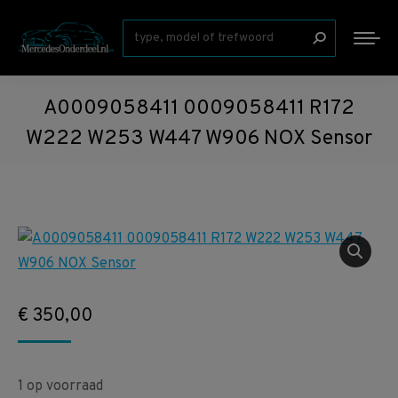
Zoeken:
A0009058411 0009058411 R172
W222 W253 W447 W906 NOX Sensor
€
350,00
1 op voorraad