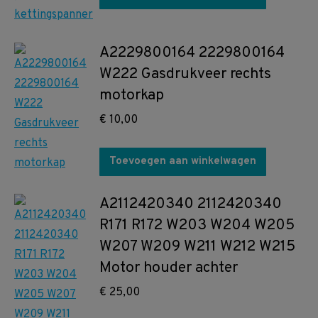
A2229800164 2229800164
W222 Gasdrukveer rechts
motorkap
€
10,00
Toevoegen aan winkelwagen
A2112420340 2112420340
R171 R172 W203 W204 W205
W207 W209 W211 W212 W215
Motor houder achter
€
25,00