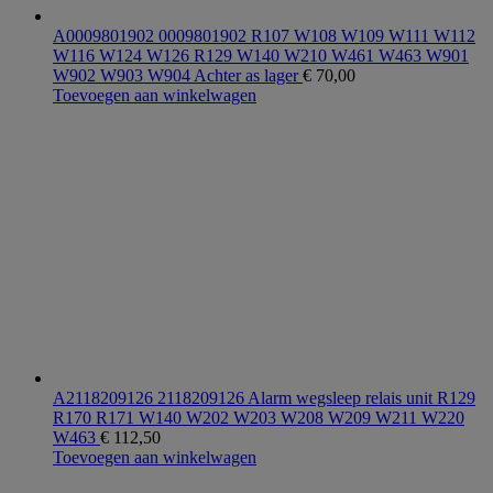
A0009801902 0009801902 R107 W108 W109 W111 W112
W116 W124 W126 R129 W140 W210 W461 W463 W901
W902 W903 W904 Achter as lager
€
70,00
Toevoegen aan winkelwagen
A2118209126 2118209126 Alarm wegsleep relais unit R129
R170 R171 W140 W202 W203 W208 W209 W211 W220
W463
€
112,50
Toevoegen aan winkelwagen