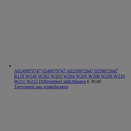
A0249979747 0249979747 A0259972647 0259972647
R129 W140 W202 W203 W204 W205 W208 W209 W210
W211 W212 Differentieel afdichtingen
€
30,00
Toevoegen aan winkelwagen