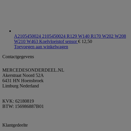
A2105450024 2105450024 R129 W140 R170 W202 W208
W210 W463 Koelvloeistof sensor
€
12,50
Toevoegen aan winkelwagen
Contactgegevens
MERCEDESONDERDEEL.NL
Akerstraat Noord 52A
6431 HN Hoensbroek
Limburg Nederland
KVK: 62180819
BTW: 156986887B01
Klantgedeelte