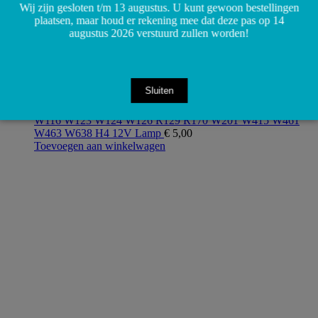
Wij zijn gesloten t/m 13 augustus. U kunt gewoon bestellingen
plaatsen, maar houd er rekening mee dat deze pas op 14
augustus 2026 verstuurd zullen worden!
Sluiten
N072601012803 N000000008162 64 R107 W114 W115
W116 W123 W124 W126 R129 R170 W201 W415 W461
W463 W638 H4 12V Lamp
€
5,00
Toevoegen aan winkelwagen