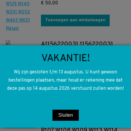
€
50,00
Toevoegen aan winkelwagen
A1156220031 1156220031
W114 W115 Stuurdemper steun
VAKANTIE!
Schokbreker voor front
ondersteuning
Wij zijn gesloten t/m 13 augustus. U kunt gewoon
bestellingen plaatsen, maar houd er rekening mee dat
€
150,00
deze pas op 14 augustus 2026 verstuurd zullen worden!
Toevoegen aan winkelwagen
Sluiten
A1157200604 1157200604
R107 W108 W109 W113 W114