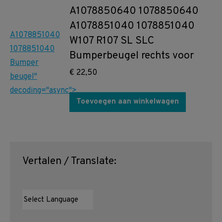
A1078850640 1078850640
A1078851040 1078851040
A1078851040
W107 R107 SL SLC
1078851040
Bumperbeugel rechts voor
Bumper
€
22,50
beugel"
decoding="async">
Toevoegen aan winkelwagen
Vertalen / Translate: