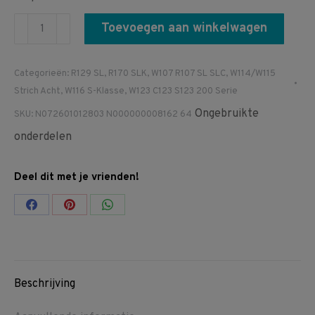
N072601012803
Toevoegen aan winkelwagen
N000000008162
64
Categorieën:
R129 SL
,
R170 SLK
,
W107 R107 SL SLC
,
W114/W115
R107
Strich Acht
,
W116 S-Klasse
,
W123 C123 S123 200 Serie
W114
Ongebruikte
SKU:
N072601012803 N000000008162 64
W115
onderdelen
W116
W123
Deel dit met je vrienden!
W124
W126
Share
Share
Share
R129
on
on
on
R170
Facebook
Pinterest
WhatsApp
W201
W415
Beschrijving
W461