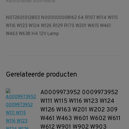
W463
Aanvullende informatie
W638
H4
N072601012803 N000000008162 64 R107 W114 W115
12V
W116 W123 W124 W126 R129 R170 W201 W415 W461
Lamp
W463 W638 H4 12V Lamp
aantal
Gerelateerde producten
A0009973952 0009973952
W111 W115 W116 W123 W124
W126 W163 W201 W202 309
W461 W463 W601 W602 W611
W612 W901 W902 W903