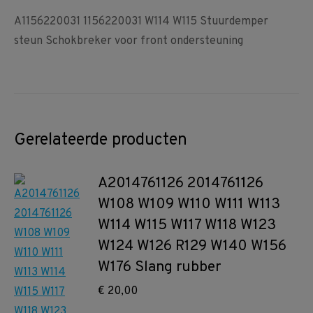
A1156220031 1156220031 W114 W115 Stuurdemper
steun Schokbreker voor front ondersteuning
Gerelateerde producten
A2014761126 2014761126
W108 W109 W110 W111 W113
W114 W115 W117 W118 W123
W124 W126 R129 W140 W156
W176 Slang rubber
€
20,00