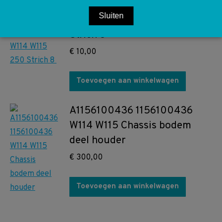
Fabrikant Fram CA3156
Sluiten
Luchtfilter W114 W115 250
Strich 8
€
10,00
Toevoegen aan winkelwagen
A1156100436 1156100436
W114 W115 Chassis bodem
deel houder
€
300,00
Toevoegen aan winkelwagen