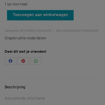
1 op voorraad
Toevoegen aan winkelwagen
Categorie:
W114/W115 Strich Acht
SKU:
A1156220031 1156220031
Ongebruikte onderdelen
Deel dit met je vrienden!
Share
Share
Share
on
on
on
Facebook
Pinterest
WhatsApp
Beschrijving
Aanvullende informatie