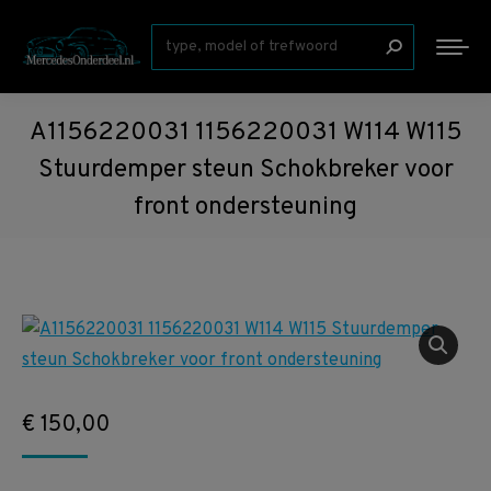
Zoeken:
A1156220031 1156220031 W114 W115
Stuurdemper steun Schokbreker voor
front ondersteuning
€
150,00