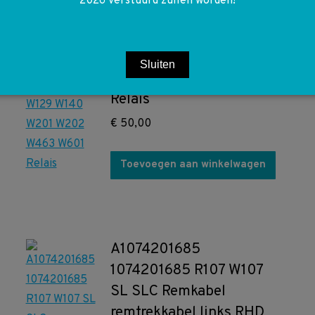
2026 verstuurd zullen worden!
A0015426719
0015426719 W107 W123
W124 W126 W129 W140
Sluiten
W201 W202 W463 W601
Relais
€
50,00
Toevoegen aan winkelwagen
A1074201685
1074201685 R107 W107
SL SLC Remkabel
remtrekkabel links RHD