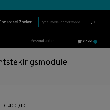
Onderdeel Zoeken:
Verzendkosten
€
0,00
0
tstekingsmodule
€
400,00