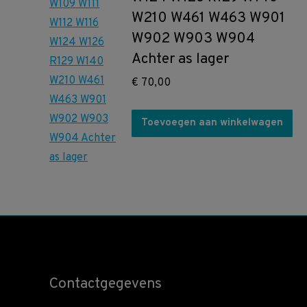
W210 W461 W463 W901
W902 W903 W904
Achter as lager
€
70,00
Toevoegen aan winkelwagen
Contactgegevens