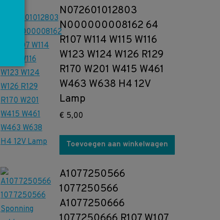
N072601012803
N000000008162 64
R107 W114 W115 W116
W123 W124 W126 R129
R170 W201 W415 W461
W463 W638 H4 12V
Lamp
€
5,00
Toevoegen aan winkelwagen
A1077250566
1077250566
A1077250666
1077250666 R107 W107