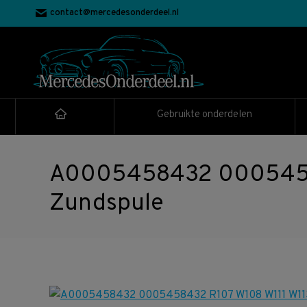
contact@mercedesonderdeel.nl
Gebruikte onderdelen
A0005458432 00054584
Zundspule