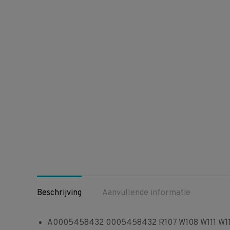
Beschrijving
Aanvullende informatie
A0005458432 0005458432 R107 W108 W111 W113 