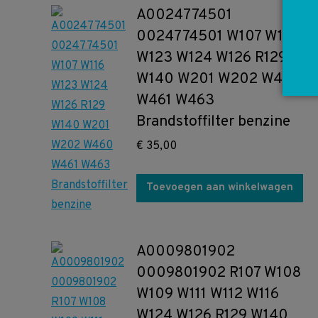
A0024774501
0024774501 W107 W116
W123 W124 W126 R129
W140 W201 W202 W460
W461 W463
Brandstoffilter benzine
€
35,00
Toevoegen aan winkelwagen
A0009801902
0009801902 R107 W108
W109 W111 W112 W116
W124 W126 R129 W140