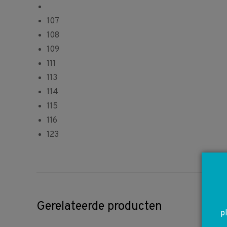
107
108
109
111
113
114
115
116
123
Gerelateerde producten
p