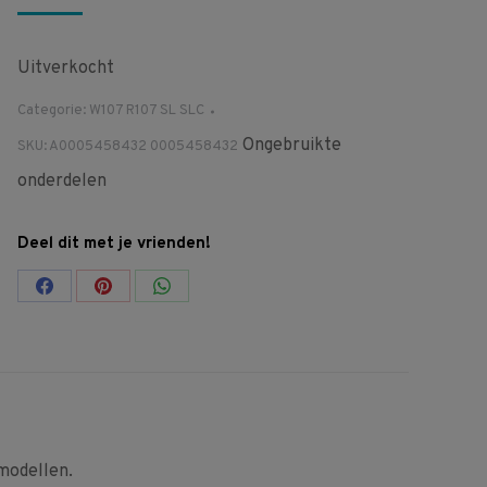
Uitverkocht
Categorie:
W107 R107 SL SLC
Ongebruikte
SKU:
A0005458432 0005458432
onderdelen
Deel dit met je vrienden!
Share
Share
Share
on
on
on
Facebook
Pinterest
WhatsApp
modellen.