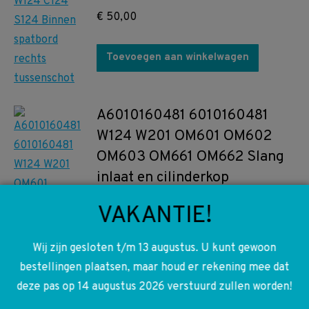
€
50,00
Toevoegen aan winkelwagen
A6010160481 6010160481
W124 W201 OM601 OM602
OM603 OM661 OM662 Slang
inlaat en cilinderkop
€
12,50
VAKANTIE!
Toevoegen aan winkelwagen
Wij zijn gesloten t/m 13 augustus. U kunt gewoon
bestellingen plaatsen, maar houd er rekening mee dat
deze pas op 14 augustus 2026 verstuurd zullen worden!