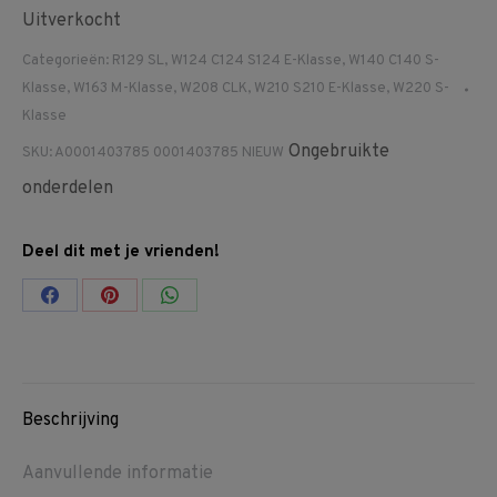
Uitverkocht
Categorieën:
R129 SL
,
W124 C124 S124 E-Klasse
,
W140 C140 S-
Klasse
,
W163 M-Klasse
,
W208 CLK
,
W210 S210 E-Klasse
,
W220 S-
Klasse
Ongebruikte
SKU:
A0001403785 0001403785 NIEUW
onderdelen
Deel dit met je vrienden!
Share
Share
Share
on
on
on
Facebook
Pinterest
WhatsApp
Beschrijving
Aanvullende informatie