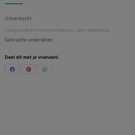
Uitverkocht
Categorie:
W124 C124 S124 E-Klasse
SKU:
1268200626
Gebruikte onderdelen
Deel dit met je vrienden!
Share
Share
Share
on
on
on
Facebook
Pinterest
WhatsApp