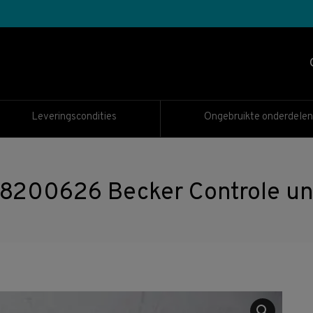
Leveringscondities
Ongebruikte onderdelen
200626 Becker Controle uni