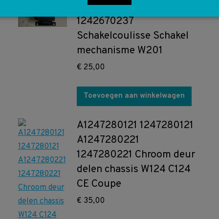
A1242670237
1242670237
Schakelcoulisse Schakel
mechanisme W201
€
25,00
Toevoegen aan winkelwagen
A1247280121 1247280121
A1247280221
1247280221 Chroom deur
delen chassis W124 C124
CE Coupe
€
35,00