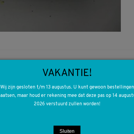
VAKANTIE!
sen types.
Wij zijn gesloten t/m 13 augustus. U kunt gewoon bestellingen
laatsen, maar houd er rekening mee dat deze pas op 14 august
2026 verstuurd zullen worden!
Sluiten