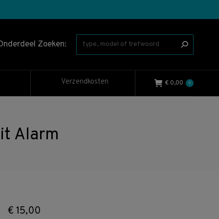
Onderdeel Zoeken:
Verzendkosten
€
0,00
0
t Alarm
€
15,00