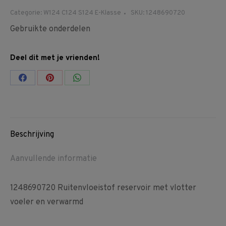
Categorie:
W124 C124 S124 E-Klasse
SKU:
1248690720
Gebruikte onderdelen
Deel dit met je vrienden!
Share
Share
Share
on
on
on
Facebook
Pinterest
WhatsApp
Beschrijving
Aanvullende informatie
1248690720 Ruitenvloeistof reservoir met vlotter
voeler en verwarmd