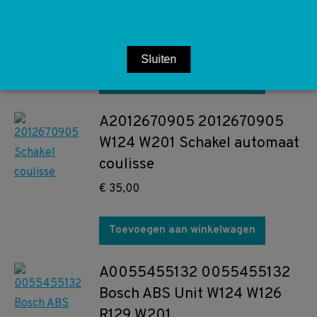
C124
€
10,00
Sluiten
Toevoegen aan winkelwagen
A2012670905 2012670905
W124 W201 Schakel automaat
coulisse
€
35,00
Toevoegen aan winkelwagen
A0055455132 0055455132
Bosch ABS Unit W124 W126
R129 W201