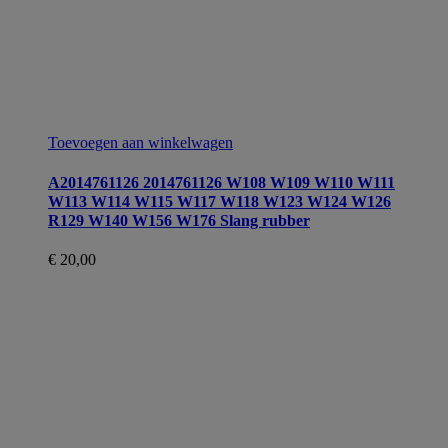
Toevoegen aan winkelwagen
A2014761126 2014761126 W108 W109 W110 W111
W113 W114 W115 W117 W118 W123 W124 W126
R129 W140 W156 W176 Slang rubber
€
20,00