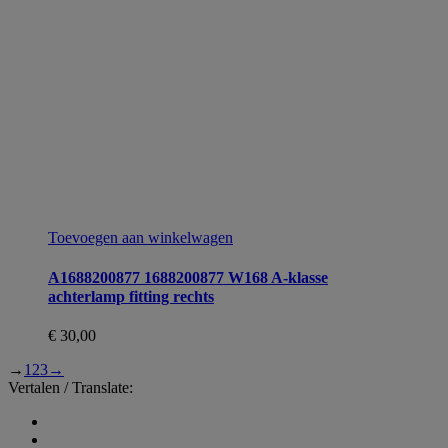
Toevoegen aan winkelwagen
A1688200877 1688200877 W168 A-klasse
achterlamp fitting rechts
€
30,00
→
1
2
3
→
Vertalen / Translate: