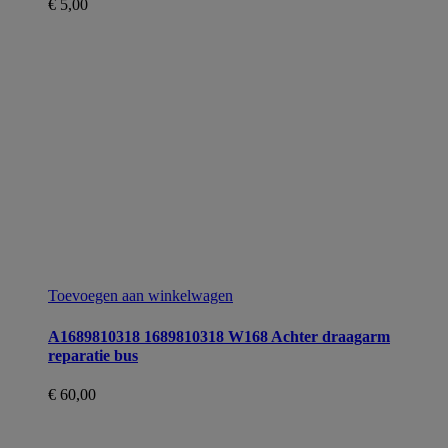
€
5,00
Toevoegen aan winkelwagen
A1689810318 1689810318 W168 Achter draagarm
reparatie bus
€
60,00