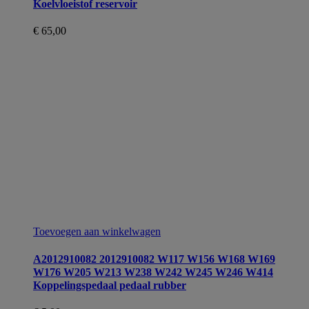
Koelvloeistof reservoir
€
65,00
Toevoegen aan winkelwagen
A2012910082 2012910082 W117 W156 W168 W169
W176 W205 W213 W238 W242 W245 W246 W414
Koppelingspedaal pedaal rubber