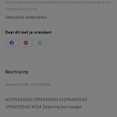
SKU:
A1295450003 1295450003 A1295455540 1295455540 W124
Zekering box houder
Gebruikte onderdelen
Deel dit met je vrienden!
Share
Share
Share
on
on
on
Facebook
Pinterest
WhatsApp
Beschrijving
Aanvullende informatie
A1295450003 1295450003 A1295455540
1295455540 W124 Zekering box houder