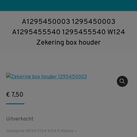
A1295450003 1295450003
A1295455540 1295455540 W124
Zekering box houder
€
7,50
Uitverkocht
Categorie:
W124 C124 S124 E-Klasse