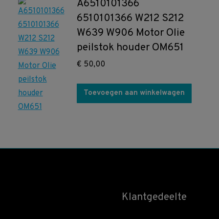
A6510101366
6510101366 W212 S212
W639 W906 Motor Olie
peilstok houder OM651
€
50,00
Toevoegen aan winkelwagen
Klantgedeelte