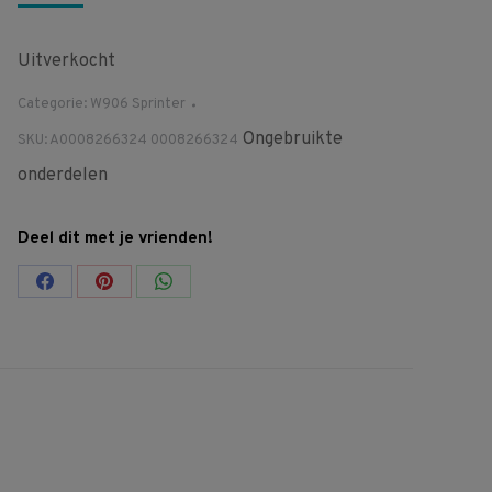
Uitverkocht
Categorie:
W906 Sprinter
Ongebruikte
SKU:
A0008266324 0008266324
onderdelen
Deel dit met je vrienden!
Share
Share
Share
on
on
on
Facebook
Pinterest
WhatsApp