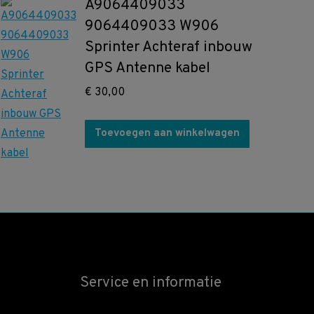
A9064409033
9064409033 W906
Sprinter Achteraf inbouw
GPS Antenne kabel
€
30,00
Toevoegen aan winkelwagen
Service en informatie