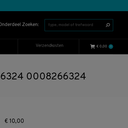
Onderdeel Zoeken:
Verzendkosten
€
0,00
0
8266324 0008266324
€
10,00