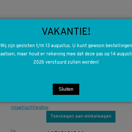
VAKANTIE!
Wij zijn gesloten t/m 13 augustus. U kunt gewoon bestellingen
A0008320416
laatsen, maar houd er rekening mee dat deze pas op 14 august
0008320416 W638
2026 verstuurd zullen worden!
W901 W902 W903 W904
W906 W907
Inlaatluchtleiding
Sluiten
€
22,50
Toevoegen aan winkelwagen