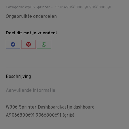
Categorie:
W906 Sprinter
SKU:
A9066800691 9066800691
Ongebruikte onderdelen
Deel dit met je vrienden!
Share
Share
Share
on
on
on
Facebook
Pinterest
WhatsApp
Beschrijving
Aanvullende informatie
W906 Sprinter Dashboardkastje dashboard
A9066800691 9066800691 (grijs)