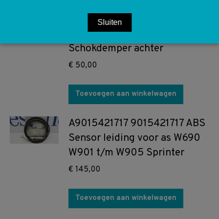
A9013200631 9013200631
Sluiten
W901 W902 W903 Sprinter
Schokdemper achter
€
50,00
Toevoegen aan winkelwagen
A9015421717 9015421717 ABS
Sensor leiding voor as W690
W901 t/m W905 Sprinter
€
145,00
Toevoegen aan winkelwagen