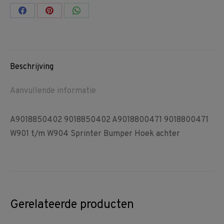
Share
Share
Share
on
on
on
Facebook
Pinterest
WhatsApp
Beschrijving
Aanvullende informatie
A9018850402 9018850402 A9018800471 9018800471
W901 t/m W904 Sprinter Bumper Hoek achter
Gerelateerde producten