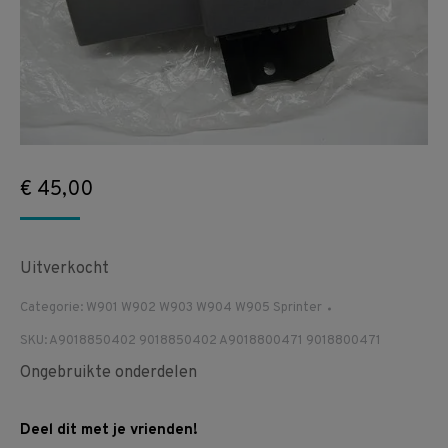
€
45,00
Uitverkocht
Categorie:
W901 W902 W903 W904 W905 Sprinter
SKU:
A9018850402 9018850402 A9018800471 9018800471
Ongebruikte onderdelen
Deel dit met je vrienden!