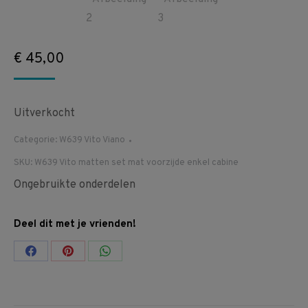
€
45,00
Uitverkocht
Categorie:
W639 Vito Viano
SKU:
W639 Vito matten set mat voorzijde enkel cabine
Ongebruikte onderdelen
Deel dit met je vrienden!
Share
Share
Share
on
on
on
Facebook
Pinterest
WhatsApp