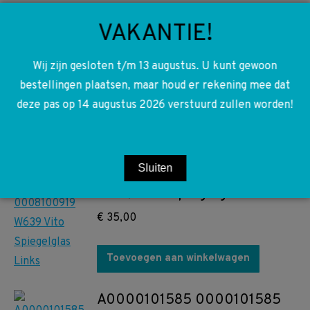
W639 Vito Viano Q7770010
VAKANTIE!
Logo sierlijst deur badges
logo Professional
Wij zijn gesloten t/m 13 augustus. U kunt gewoon
bestellingen plaatsen, maar houd er rekening mee dat
€
20,00
deze pas op 14 augustus 2026 verstuurd zullen worden!
Toevoegen aan winkelwagen
Sluiten
A0008100919 0008100919
W639 Vito Spiegelglas Links
€
35,00
Toevoegen aan winkelwagen
A0000101585 0000101585