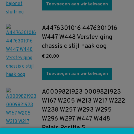
Toevoegen aan winkelwagen
A4476301016 4476301016
W447 W448 Versteviging
chassis c stijl haak oog
€
20,00
Toevoegen aan winkelwagen
A0009821923 0009821923
W167 W205 W213 W217 W222
W238 W257 W293 W295
W296 W297 W447 W448
Relais Positie S