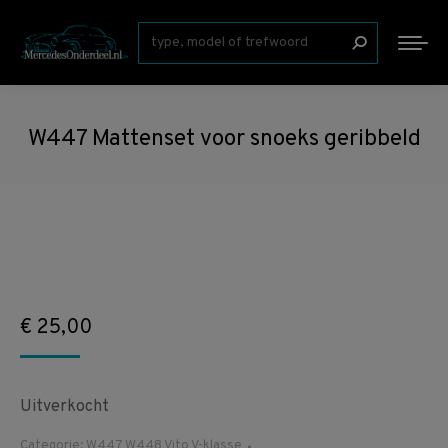
Zoeken:
W447 Mattenset voor snoeks geribbeld
€
25,00
Uitverkocht
Categorie:
W447 W448 Vito V-klasse