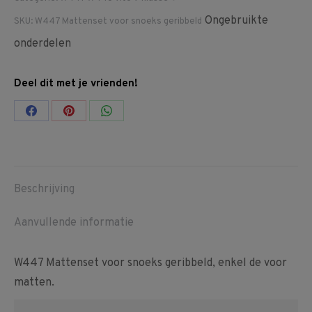
Ongebruikte
SKU:
W447 Mattenset voor snoeks geribbeld
onderdelen
Deel dit met je vrienden!
Share
Share
Share
on
on
on
Facebook
Pinterest
WhatsApp
Beschrijving
Aanvullende informatie
W447 Mattenset voor snoeks geribbeld, enkel de voor
matten.