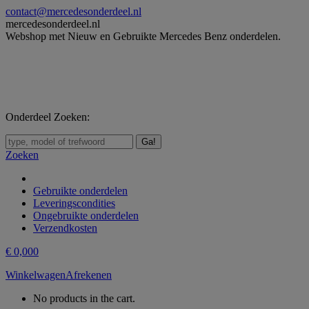
Skip
contact@mercedesonderdeel.nl
to
mercedesonderdeel.nl
content
Webshop met Nieuw en Gebruikte Mercedes Benz onderdelen.
Onderdeel Zoeken:
Zoeken:
Zoeken
Gebruikte onderdelen
Leveringscondities
Ongebruikte onderdelen
Verzendkosten
€
0,00
0
Winkelwagen
Afrekenen
No products in the cart.