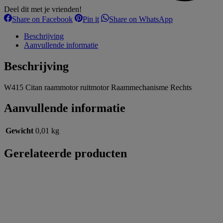
Deel dit met je vrienden!
Share
Share
Share
Share on Facebook
Pin it
Share on WhatsApp
on
on
on
Facebook
Pinterest
WhatsApp
Beschrijving
Aanvullende informatie
Beschrijving
W415 Citan raammotor ruitmotor Raammechanisme Rechts
Aanvullende informatie
Gewicht
0,01 kg
Gerelateerde producten