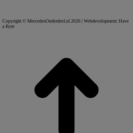
Copyright © MercedesOnderdeel.nl 2026 | Webdevelopment: Have
a Byte
t
T