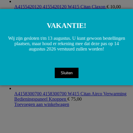
A4155420120 4155420120 W415 Citan Claxon
€
10,00
Toevoegen aan winkelwagen
VAKANTIE!
Wij zijn gesloten t/m 13 augustus. U kunt gewoon bestellingen
plaatsen, maar houd er rekening mee dat deze pas op 14
augustus 2026 verstuurd zullen worden!
Sluiten
A4158300700 4158300700 W415 Citan Airco Verwarming
Bedieningspaneel Knoppen
€
75,00
Toevoegen aan winkelwagen