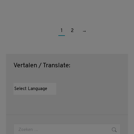
€
15,00
1
2
→
Vertalen / Translate:
Zoeken: