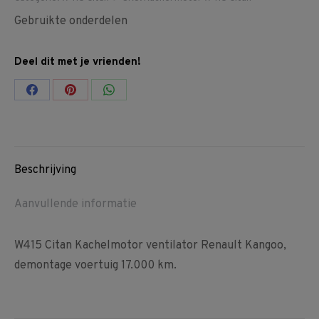
Gebruikte onderdelen
Deel dit met je vrienden!
Share
Share
Share
on
on
on
Facebook
Pinterest
WhatsApp
Beschrijving
Aanvullende informatie
W415 Citan Kachelmotor ventilator Renault Kangoo,
demontage voertuig 17.000 km.