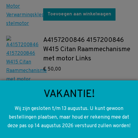
Toevoegen aan winkelwagen
A4157200846 4157200846
W415 Citan Raammechanisme
met motor Links
€
50,00
Toevoegen aan winkelwagen
VAKANTIE!
A4155420120 4155420120
Wij zijn gesloten t/m 13 augustus. U kunt gewoon
W415 Citan Claxon
bestellingen plaatsen, maar houd er rekening mee dat
€
10,00
deze pas op 14 augustus 2026 verstuurd zullen worden!