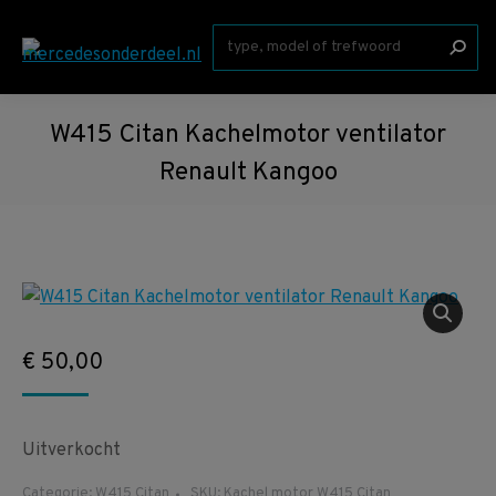
Zoeken:
W415 Citan Kachelmotor ventilator
Renault Kangoo
€
50,00
Uitverkocht
Categorie:
W415 Citan
SKU:
Kachel motor W415 Citan