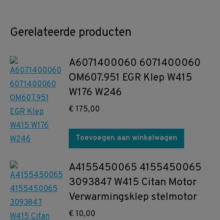
Gerelateerde producten
A6071400060 6071400060
OM607.951 EGR Klep W415
W176 W246
€
175,00
Toevoegen aan winkelwagen
A4155450065 4155450065
3093847 W415 Citan Motor
Verwarmingsklep stelmotor
€
10,00