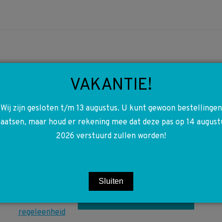
VAKANTIE!
A1669000318
1669000318 W117 W156
Wij zijn gesloten t/m 13 augustus. U kunt gewoon bestellingen
W166 W176 W246 W292
laatsen, maar houd er rekening mee dat deze pas op 14 august
2026 verstuurd zullen worden!
Deur unit relais Links
voor regeleenheid
€
120,00
Sluiten
Toevoegen aan winkelwagen