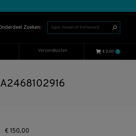
Onderdeel Zoeken:
Verzendkosten
€
0,00
0
6 A2468102916
€
150,00