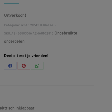
Uitverkocht
Categorie:
W246 W242 B-Klasse
Ongebruikte
SKU:
A2468103016 A2468102916
onderdelen
Deel dit met je vrienden!
Share
Share
Share
on
on
on
Facebook
Pinterest
WhatsApp
ktrisch inklapbaar.