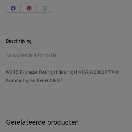
Share
Share
Share
on
on
on
Facebook
Pinterest
WhatsApp
Beschrijving
Aanvullende informatie
W245 B-klasse Deurlijst deur lijst A1696903862 7748
Kommet grau 1696903862
Gerelateerde producten