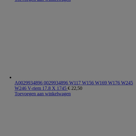
A0029934896 0029934896 W117 W156 W169 W176 W245
W246 V-riem 17.8 X 1745
€
22,50
Toevoegen aan winkelwagen