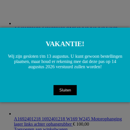
A6401880180 6401880180 OM640.940 941 942 W169
W245 Pakking oliekoeler
€
15,00
Toevoegen aan winkelwagen
VAKANTIE!
Wij zijn gesloten t/m 13 augustus. U kunt gewoon bestellingen
plaatsen, maar houd er rekening mee dat deze pas op 14
augustus 2026 verstuurd zullen worden!
Sluiten
A1692401218 1692401218 W169 W245 Motorophanging
lager links achter ophangrubber
€
100,00
Toevoegen aan winkelwagen