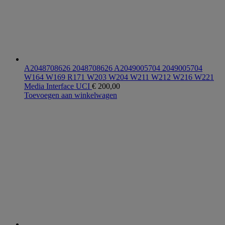
A2048708626 2048708626 A2049005704 2049005704
W164 W169 R171 W203 W204 W211 W212 W216 W221
Media Interface UCI
€
200,00
Toevoegen aan winkelwagen